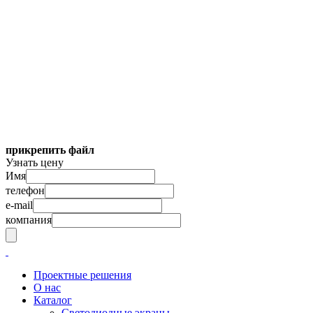
прикрепить файл
Узнать цену
Имя
телефон
e-mail
компания
Проектные решения
О нас
Каталог
Светодиодные экраны