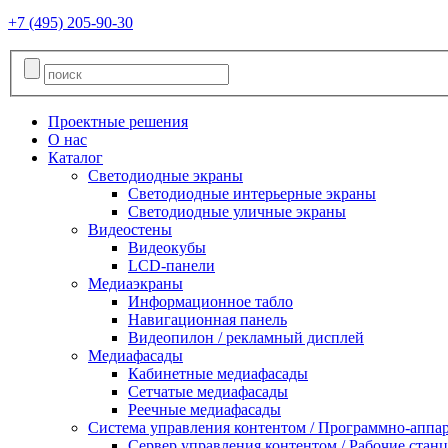
+7 (495)
205-90-30
Проектные решения
О нас
Каталог
Светодиодные экраны
Светодиодные интерьерные экраны
Светодиодные уличные экраны
Видеостены
Видеокубы
LCD-панели
Медиаэкраны
Информационное табло
Навигационная панель
Видеопилон / рекламный дисплей
Медиафасады
Кабинетные медиафасады
Сетчатые медиафасады
Реечные медиафасады
Система управления контентом / Программно-аппа
Сервер управления контентом / Рабочие стан