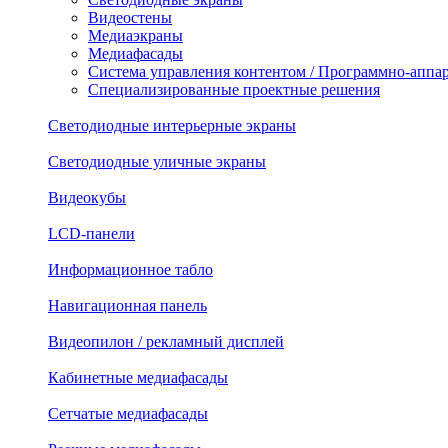
Видеостены
Медиаэкраны
Медиафасады
Система управления контентом / Программно-аппа
Специализированные проектные решения
Светодиодные интерьерные экраны
Светодиодные уличные экраны
Видеокубы
LCD-панели
Информационное табло
Навигационная панель
Видеопилон / рекламный дисплей
Кабинетные медиафасады
Сетчатые медиафасады